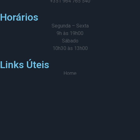
+351 964 765 540
Horários
Segunda – Sexta
9h às 19h00
Sábado
10h30 às 13h00
Links Úteis
Home
Sobre Nós
Imóveis
Contacto
Maison Real Estate,
VERMELHO GLORIOSO LDA -
AMI 26160