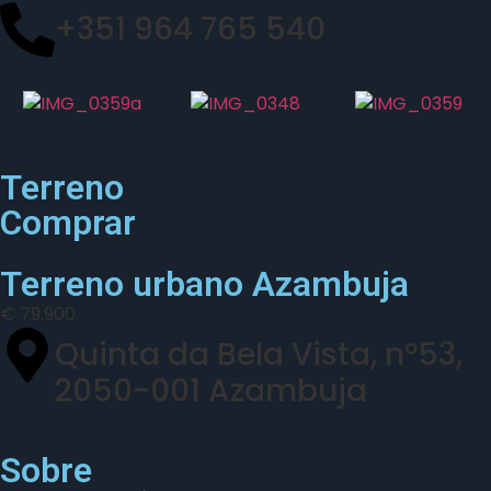
+351 964 765 540
Terreno
Comprar
Terreno urbano Azambuja
€ 79.900
Quinta da Bela Vista, nº53,
2050-001 Azambuja
Sobre