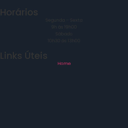
Horários
Segunda – Sexta
9h às 19h00
Sábado
10h30 às 13h00
Links Úteis
Home
Sobre Nós
Imóveis
Contacto
Maison Real Estate,
VERMELHO GLORIOSO LDA -
AMI 26160
Resolução Alternativa de Litígios |