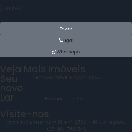
ID Imóvel
Enviar
Ligar
Whatsapp
Veja Mais Imóveis
Seu
Nenhum Imóvel Encontrado...
novo
Lar
Histórias com Alma
Visite-nos
Rua Pinto Barreiros nº39 e 41, 2580-499 Carregado.
+351 964 765 540