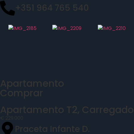
+351 964 765 540
Apartamento
Comprar
Apartamento T2, Carregado
€ 229.000
Praceta Infante D.